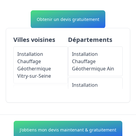
Obtenir un devis gratuitement
Villes voisines
Départements
Installation
Installation
Chauffage
Chauffage
Géothermique
Géothermique
Ain
Vitry-sur-Seine
Installation
Installation
Chauffage
Chauffage
Géothermique
Géothermique
Orly
Aisne
Installation
Installation
J'obtiens mon devis maintenant & gratuitement
Chauffage
Chauffage