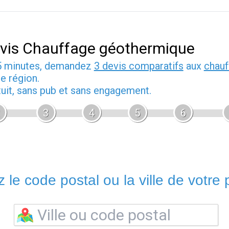
vis Chauffage géothermique
5 minutes, demandez
3 devis comparatifs
aux
chauf
e région.
tuit, sans pub et sans engagement.
3
4
5
6
 le code postal ou la ville de votre p