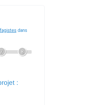
fagistes
dans
7
8
rojet :