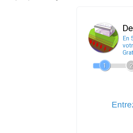
De
En 
votr
Gra
1
2
Entrez