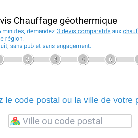
vis Chauffage géothermique
5 minutes, demandez
3 devis comparatifs
aux
chauf
e région.
tuit, sans pub et sans engagement.
3
4
5
6
 le code postal ou la ville de votre p