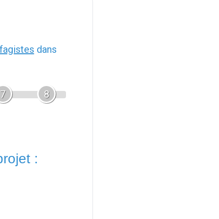
fagistes
dans
7
8
rojet :