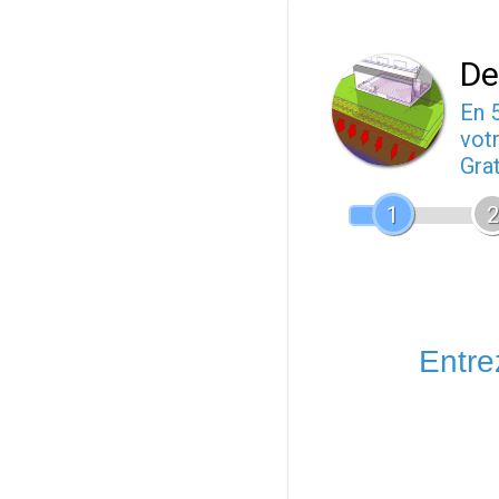
De
En 
votr
Gra
1
2
Entrez