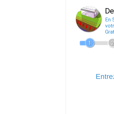
De
En 
votr
Gra
1
2
Entrez