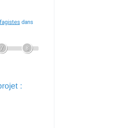
fagistes
dans
7
8
rojet :