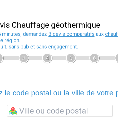
vis Chauffage géothermique
5 minutes, demandez
3 devis comparatifs
aux
chauf
e région.
tuit, sans pub et sans engagement.
3
4
5
6
 le code postal ou la ville de votre p