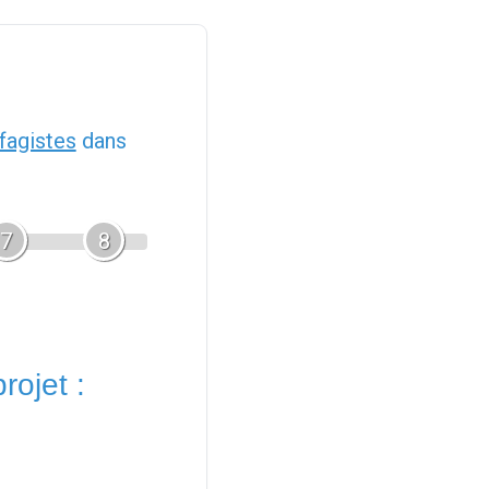
fagistes
dans
7
8
rojet :