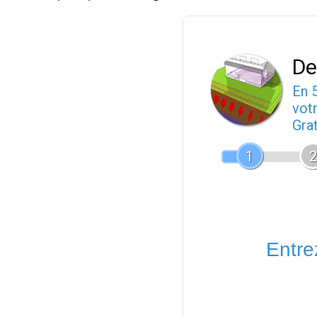
De
En 
votr
Gra
1
2
Entrez