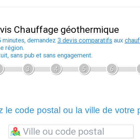
vis Chauffage géothermique
5 minutes, demandez
3 devis comparatifs
aux
chauf
e région.
tuit, sans pub et sans engagement.
3
4
5
6
 le code postal ou la ville de votre p