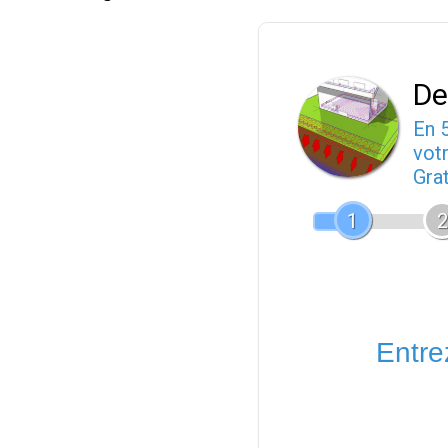
De
En 
votr
Gra
1
2
Entrez