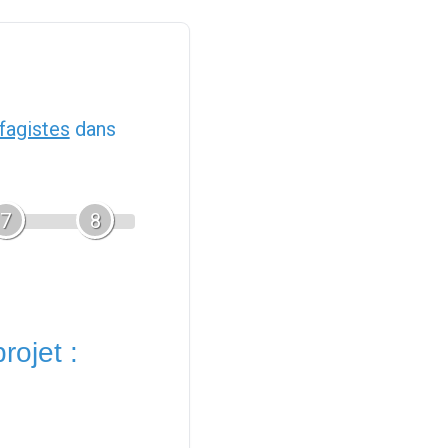
fagistes
dans
7
8
rojet :