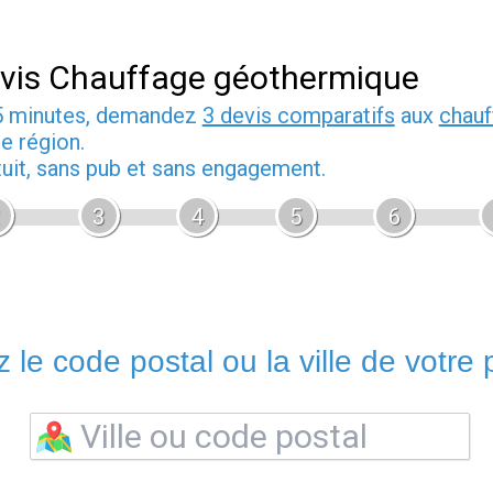
vis Chauffage géothermique
5 minutes, demandez
3 devis comparatifs
aux
chauf
e région.
tuit, sans pub et sans engagement.
3
4
5
6
 le code postal ou la ville de votre p