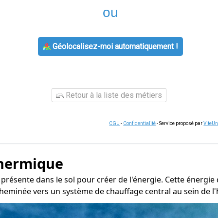
ou
Géolocalisez-moi automatiquement !
Retour à la liste des métiers
CGU
-
Confidentialité
- Service proposé par
ViteU
thermique
r présente dans le sol pour créer de l'énergie. Cette énergi
cheminée vers un système de chauffage central au sein de l'