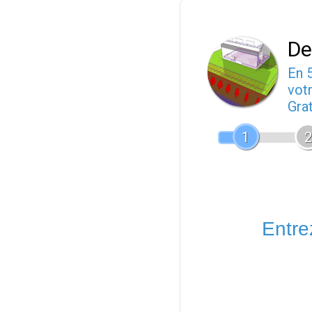
De
En 
votr
Gra
1
2
Entrez