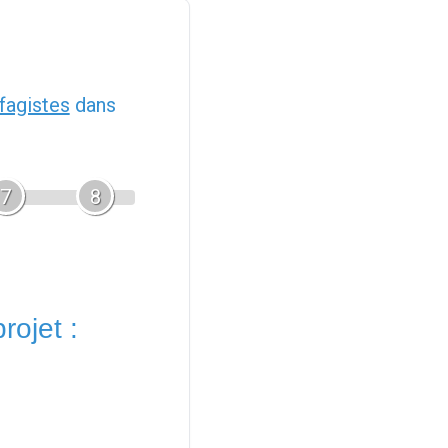
fagistes
dans
7
8
rojet :