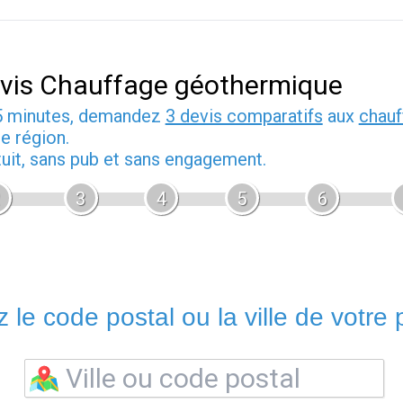
vis Chauffage géothermique
5 minutes, demandez
3 devis comparatifs
aux
chauf
e région.
tuit, sans pub et sans engagement.
3
4
5
6
 le code postal ou la ville de votre p