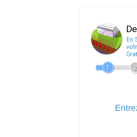
De
En 
votr
Gra
1
2
Entrez