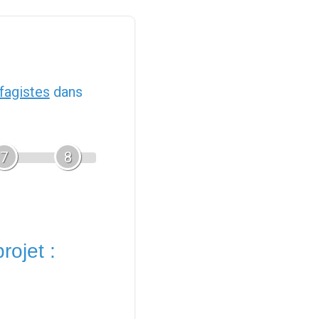
fagistes
dans
7
8
rojet :