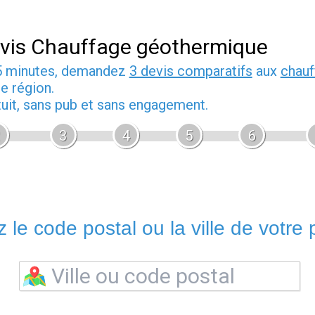
vis Chauffage géothermique
5 minutes, demandez
3 devis comparatifs
aux
chauf
e région.
tuit, sans pub et sans engagement.
3
4
5
6
 le code postal ou la ville de votre p