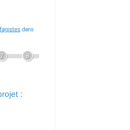
fagistes
dans
7
8
rojet :