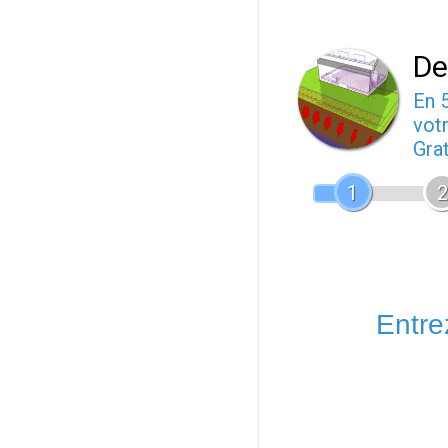
De
En 
votr
Gra
1
2
Entrez