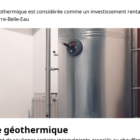
éothermique est considérée comme un investissement rentab
rre-Belle-Eau
e géothermique
ant de souligner certains inconvénients associés au chauff