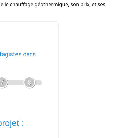
ne le chauffage géothermique, son prix, et ses
fagistes
dans
7
8
rojet :