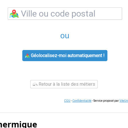
ou
Géolocalisez-moi automatiquement !
Retour à la liste des métiers
CGU
-
Confidentialité
- Service proposé par
ViteU
thermique