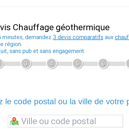
vis Chauffage géothermique
5 minutes, demandez
3 devis comparatifs
aux
chauf
e région.
tuit, sans pub et sans engagement.
3
4
5
6
 le code postal ou la ville de votre p