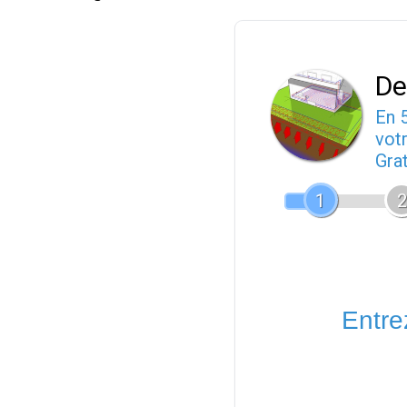
De
En 
votr
Gra
1
2
Entrez