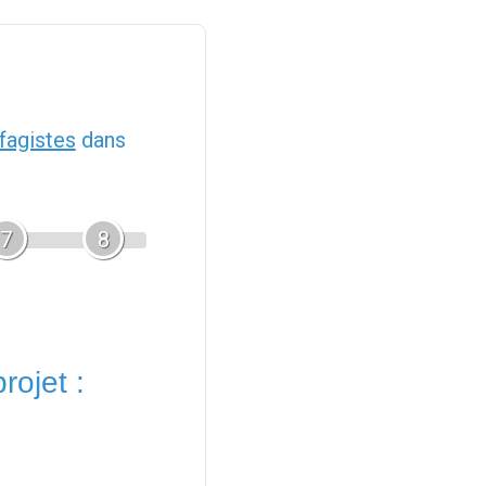
fagistes
dans
7
8
rojet :