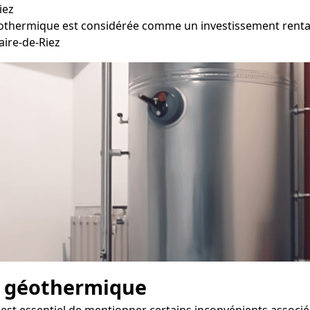
iez
éothermique est considérée comme un investissement rentab
aire-de-Riez
e géothermique
il est essentiel de mentionner certains inconvénients assoc