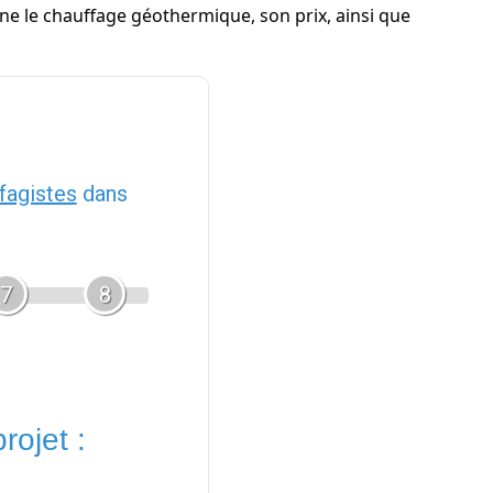
nne le chauffage géothermique, son prix, ainsi que
fagistes
dans
7
8
rojet :