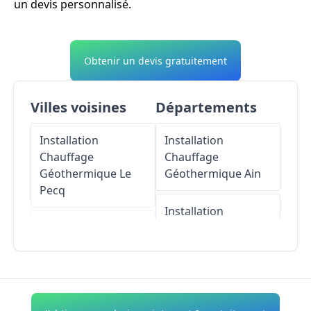
un devis personnalisé.
Obtenir un devis gratuitement
Villes voisines
Départements
Installation
Installation
Chauffage
Chauffage
Géothermique
Le
Géothermique
Ain
Pecq
Installation
Installation
Chauffage
Chauffage
Géothermique
Géothermique
Le
Aisne
Port-Marly
Installation