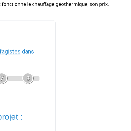
nt fonctionne le chauffage géothermique, son prix,
fagistes
dans
7
8
rojet :