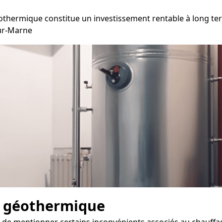
othermique constitue un investissement rentable à long ter
sur-Marne
e géothermique
nt de mentionner certains inconvénients associés au chauff