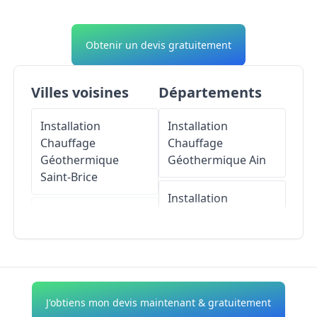
Obtenir un devis gratuitement
Villes voisines
Départements
Installation
Installation
Chauffage
Chauffage
Géothermique
Géothermique
Ain
Saint-Brice
Installation
Installation
Chauffage
Chauffage
Géothermique
Géothermique
Aisne
Chalautre-la-Petite
Installation
J'obtiens mon devis maintenant & gratuitement
Installation
Chauffage