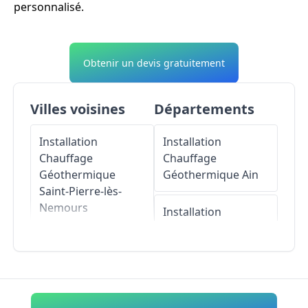
personnalisé.
Obtenir un devis gratuitement
Villes voisines
Départements
Installation
Installation
Chauffage
Chauffage
Géothermique
Géothermique
Ain
Saint-Pierre-lès-
Nemours
Installation
Chauffage
Installation
Géothermique
Chauffage
Aisne
Géothermique
Darvault
Installation