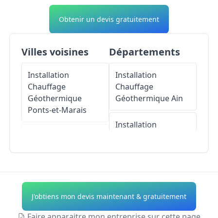
Obtenir un devis gratuitement
Villes voisines
Départements
Installation
Installation
Chauffage
Chauffage
Géothermique
Géothermique
Ain
Ponts-et-Marais
Installation
Installation
Chauffage
Chauffage
Géothermique
Géothermique
Aisne
Mers-les-Bains
Installation
J'obtiens mon devis maintenant & gratuitement
Installation
Chauffage
Chauffage
Géothermique
Allier
Faire apparaitre mon entreprise sur cette page