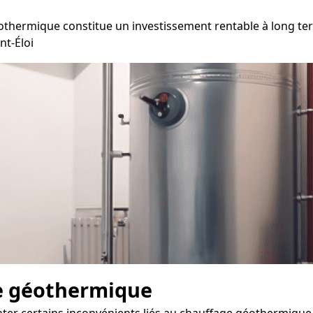
othermique constitue un investissement rentable à long ter
nt-Éloi
e géothermique
inter certains inconvénients liés au chauffage géothermique 