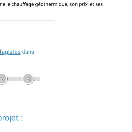
ne le chauffage géothermique, son prix, et ses
fagistes
dans
7
8
rojet :