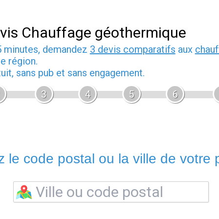
vis Chauffage géothermique
5 minutes, demandez
3 devis comparatifs
aux
chauf
e région.
tuit, sans pub et sans engagement.
3
4
5
6
 le code postal ou la ville de votre p