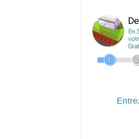
De
En 
votr
Gra
1
2
Entrez