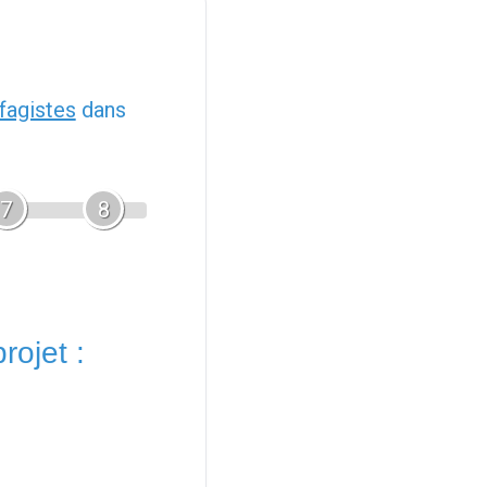
fagistes
dans
7
8
rojet :