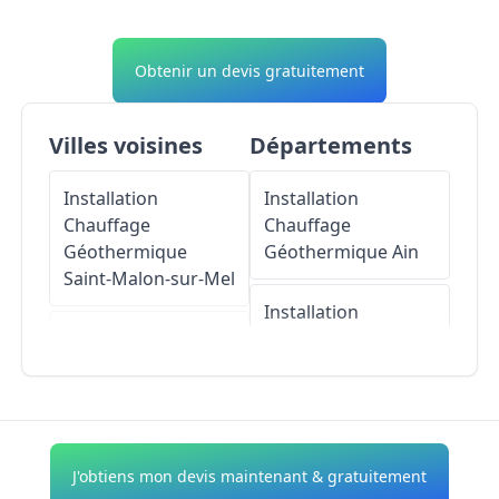
Obtenir un devis gratuitement
Villes voisines
Départements
Installation
Installation
Chauffage
Chauffage
Géothermique
Géothermique
Ain
Saint-Malon-sur-Mel
Installation
Installation
Chauffage
Chauffage
Géothermique
Géothermique
Aisne
Bucy-le-Roi
Installation
J'obtiens mon devis maintenant & gratuitement
Installation
Chauffage