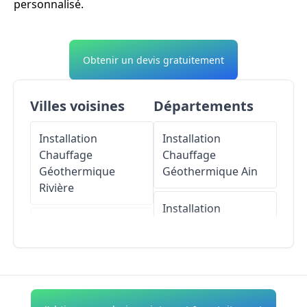
personnalisé.
Obtenir un devis gratuitement
Villes voisines
Départements
Installation
Installation
Chauffage
Chauffage
Géothermique
Géothermique
Ain
Rivière
Installation
Installation
Chauffage
Chauffage
Géothermique
Géothermique
La
Aisne
Roche-Clermault
Installation