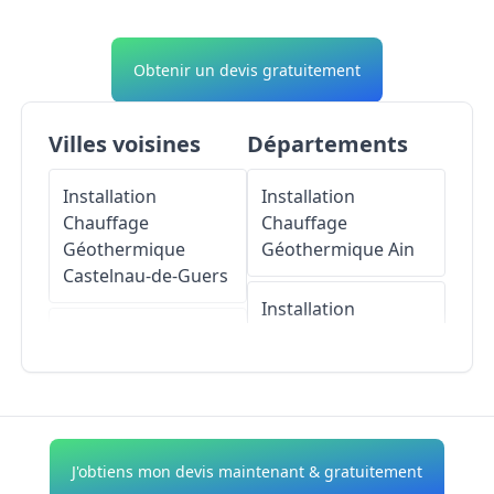
Obtenir un devis gratuitement
Villes voisines
Départements
Installation
Installation
Chauffage
Chauffage
Géothermique
Géothermique
Ain
Castelnau-de-Guers
Installation
Installation
Chauffage
Chauffage
Géothermique
Géothermique
Aisne
Tourbes
Installation
J'obtiens mon devis maintenant & gratuitement
Installation
Chauffage