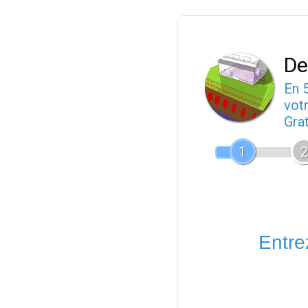
De
En 
votr
Gra
1
2
Entrez