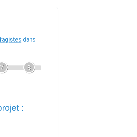
fagistes
dans
7
8
rojet :