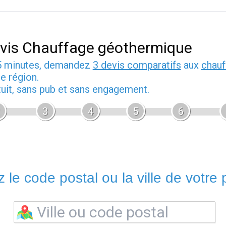
vis Chauffage géothermique
5 minutes, demandez
3 devis comparatifs
aux
chauf
e région.
tuit, sans pub et sans engagement.
3
4
5
6
 le code postal ou la ville de votre p