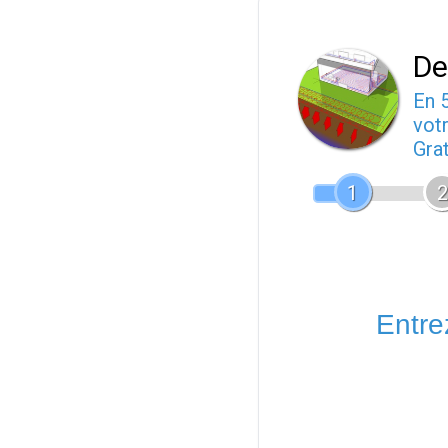
De
En 
votr
Gra
1
2
Entrez