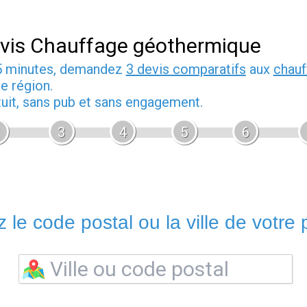
vis Chauffage géothermique
5 minutes, demandez
3 devis comparatifs
aux
chauf
e région.
tuit, sans pub et sans engagement.
3
4
5
6
 le code postal ou la ville de votre p