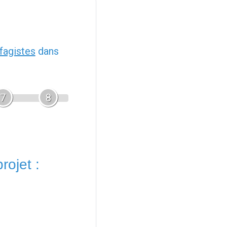
fagistes
dans
7
8
rojet :