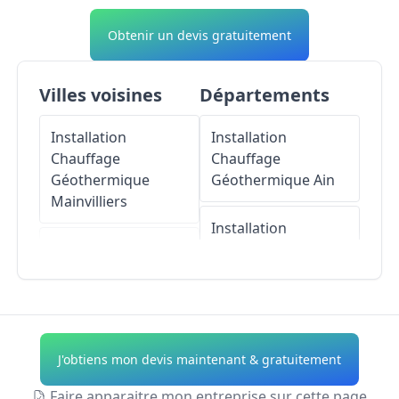
Obtenir un devis gratuitement
Villes voisines
Départements
Installation
Installation
Chauffage
Chauffage
Géothermique
Géothermique
Ain
Mainvilliers
Installation
Installation
Chauffage
Chauffage
Géothermique
Géothermique
Aisne
Luisant
Installation
J'obtiens mon devis maintenant & gratuitement
Installation
Chauffage
Chauffage
Géothermique
Allier
Faire apparaitre mon entreprise sur cette page