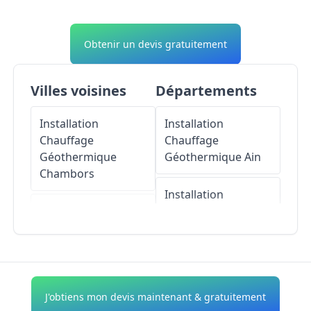
Obtenir un devis gratuitement
Villes voisines
Départements
Installation
Installation
Chauffage
Chauffage
Géothermique
Géothermique
Ain
Chambors
Installation
Installation
Chauffage
Chauffage
Géothermique
Géothermique
Trie-
Aisne
Château
Installation
J'obtiens mon devis maintenant & gratuitement
Installation
Chauffage