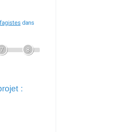
fagistes
dans
7
8
rojet :