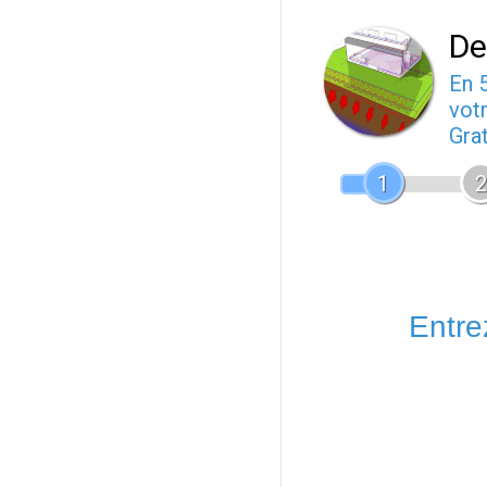
De
En 
votr
Gra
1
2
Entrez