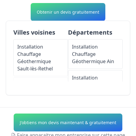
Obtenir un devis gratuitement
Villes voisines
Départements
Installation
Installation
Chauffage
Chauffage
Géothermique
Géothermique
Ain
Sault-lès-Rethel
Installation
Installation
Chauffage
Chauffage
Géothermique
Géothermique
Aisne
Bertoncourt
Installation
J'obtiens mon devis maintenant & gratuitement
Installation
Chauffage
Chauffage
Géothermique
Allier
Faire apparaitre mon entreprise sur cette page