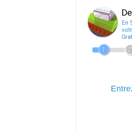
De
En 
votr
Gra
1
2
Entrez