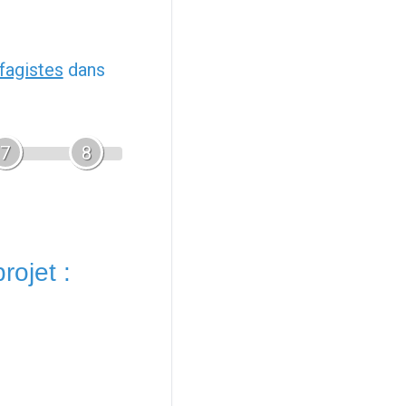
fagistes
dans
7
8
rojet :