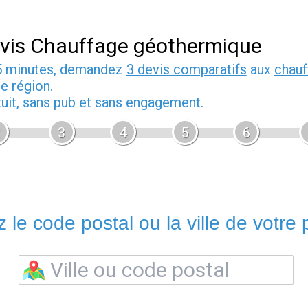
vis Chauffage géothermique
5 minutes, demandez
3 devis comparatifs
aux
chauf
e région.
tuit, sans pub et sans engagement.
3
4
5
6
 le code postal ou la ville de votre p