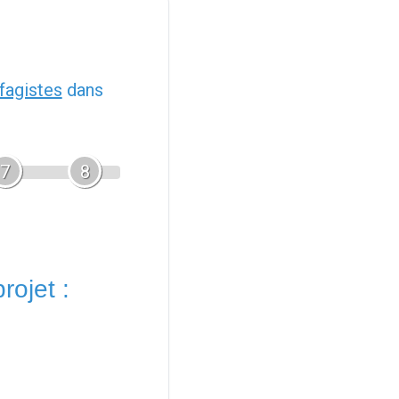
fagistes
dans
7
8
rojet :