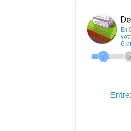
De
En 
votr
Gra
1
2
Entrez