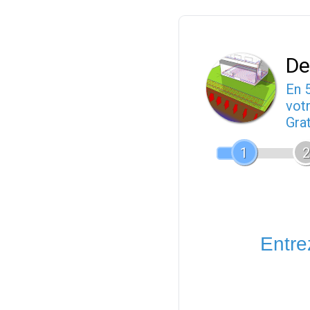
De
En 
votr
Gra
1
2
Entrez