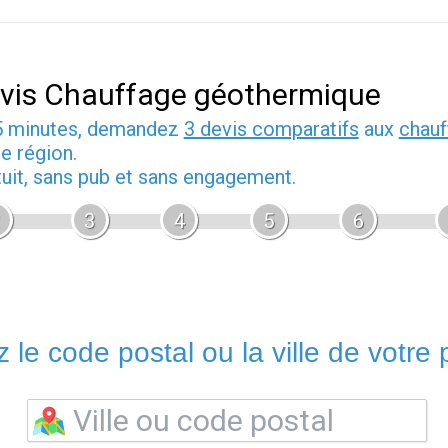
vis Chauffage géothermique
5 minutes, demandez
3 devis comparatifs
aux
chauf
e région.
tuit, sans pub et sans engagement.
3
4
5
6
 le code postal ou la ville de votre p