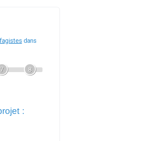
fagistes
dans
7
8
rojet :