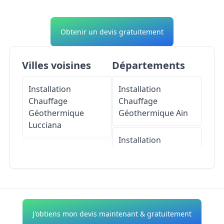
Obtenir un devis gratuitement
Villes voisines
Départements
Installation
Installation
Chauffage
Chauffage
Géothermique
Géothermique
Ain
Lucciana
Installation
Installation
Chauffage
Chauffage
Géothermique
Géothermique
Aisne
Vignale
Installation
J'obtiens mon devis maintenant & gratuitement
Installation
Chauffage